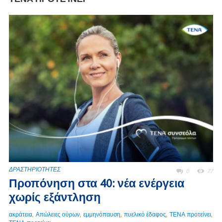
ΔΡΑΣΤΗΡΙΟΤΗΤΕΣ
0
77
Προπόνηση στα 40: νέα ενέργεια
χωρίς εξάντληση
,
,
,
,
,
ακράτεια
Απώλειες ούρων
εμμηνόπαυση
πυελικό έδαφος
ΤΕΝΑ προτείνει