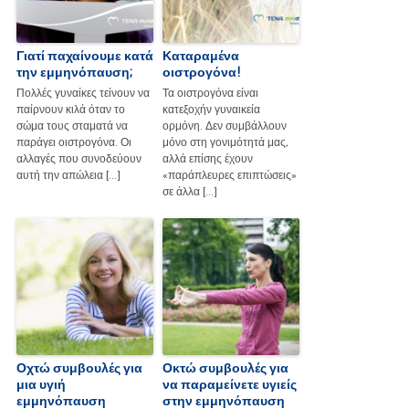
Γιατί παχαίνουμε κατά
Καταραμένα
την εμμηνόπαυση;
οιστρογόνα!
Πολλές γυναίκες τείνουν να
Τα οιστρογόνα είναι
παίρνουν κιλά όταν το
κατεξοχήν γυναικεία
σώμα τους σταματά να
ορμόνη. Δεν συμβάλλουν
παράγει οιστρογόνα. Οι
μόνο στη γονιμότητά μας,
αλλαγές που συνοδεύουν
αλλά επίσης έχουν
αυτή την απώλεια […]
«παράπλευρες επιπτώσεις»
σε άλλα […]
Οχτώ συμβουλές για
Οκτώ συμβουλές για
μια υγιή
να παραμείνετε υγιείς
εμμηνόπαυση
στην εμμηνόπαυση