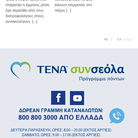
σταματάει η έμμηνος ρύση
κάνουν επιρρεπείς στο
έχει περιέλθει από τους
πάχος […]
διατροφολόγους στους
γυναικολόγους. […]
0
67815