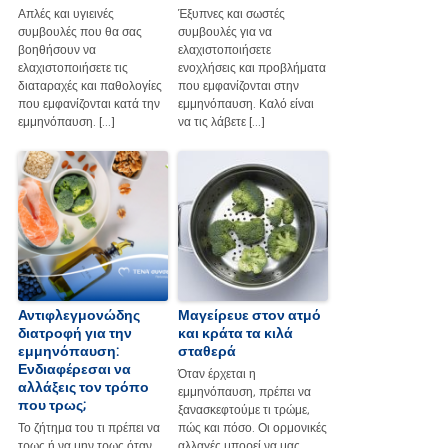
Απλές και υγιεινές
Έξυπνες και σωστές
συμβουλές που θα σας
συμβουλές για να
βοηθήσουν να
ελαχιστοποιήσετε
ελαχιστοποιήσετε τις
ενοχλήσεις και προβλήματα
διαταραχές και παθολογίες
που εμφανίζονται στην
που εμφανίζονται κατά την
εμμηνόπαυση. Καλό είναι
εμμηνόπαυση. […]
να τις λάβετε […]
Αντιφλεγμονώδης
Μαγείρευε στον ατμό
διατροφή για την
και κράτα τα κιλά
εμμηνόπαυση:
σταθερά
Ενδιαφέρεσαι να
Όταν έρχεται η
αλλάξεις τον τρόπο
εμμηνόπαυση, πρέπει να
που τρως;
ξανασκεφτούμε τι τρώμε,
Το ζήτημα του τι πρέπει να
πώς και πόσο. Οι ορμονικές
τρως ή να μην τρως όταν
αλλαγές μπορεί να μας