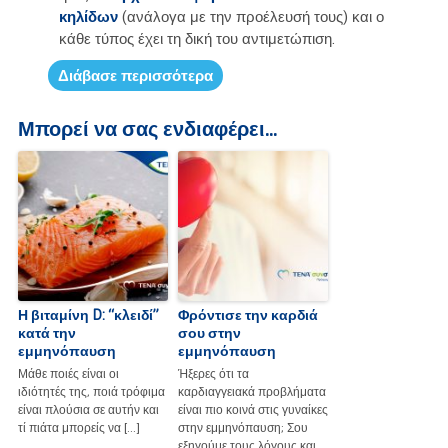
κηλίδων
(ανάλογα με την προέλευσή τους) και ο
κάθε τύπος έχει τη δική του αντιμετώπιση.
Διάβασε περισσότερα
Μπορεί να σας ενδιαφέρει...
Η βιταμίνη D: “κλειδί”
Φρόντισε την καρδιά
κατά την
σου στην
εμμηνόπαυση
εμμηνόπαυση
Μάθε ποιές είναι οι
Ήξερες ότι τα
ιδιότητές της, ποιά τρόφιμα
καρδιαγγειακά προβλήματα
είναι πλούσια σε αυτήν και
είναι πιο κοινά στις γυναίκες
τί πιάτα μπορείς να […]
στην εμμηνόπαυση; Σου
εξηγούμε τους λόγους και,