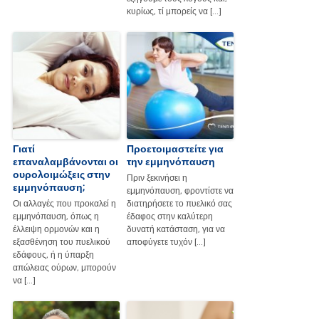
κυρίως, τί μπορείς να […]
Γιατί
Προετοιμαστείτε για
επαναλαμβάνονται οι
την εμμηνόπαυση
ουρολοιμώξεις στην
Πριν ξεκινήσει η
εμμηνόπαυση;
εμμηνόπαυση, φροντίστε να
Οι αλλαγές που προκαλεί η
διατηρήσετε το πυελικό σας
εμμηνόπαυση, όπως η
έδαφος στην καλύτερη
έλλειψη ορμονών και η
δυνατή κατάσταση, για να
εξασθένηση του πυελικού
αποφύγετε τυχόν […]
εδάφους, ή η ύπαρξη
απώλειας ούρων, μπορούν
να […]