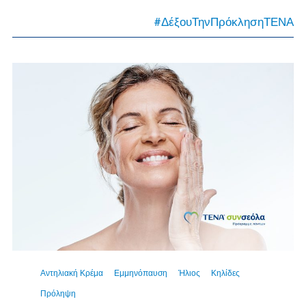
#ΔέξουΤηνΠρόκλησηΤΕΝΑ
Αντηλιακή Κρέμα
Εμμηνόπαυση
Ήλιος
Κηλίδες
Πρόληψη