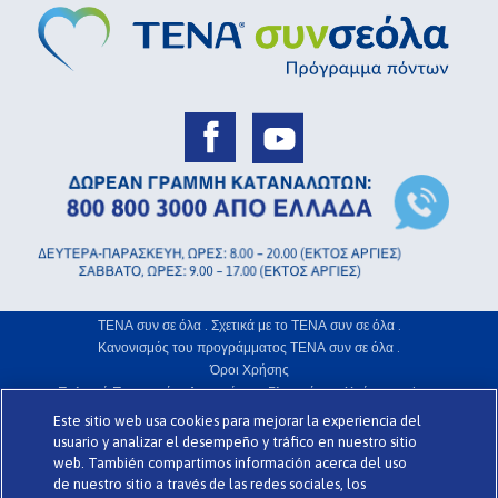
ΤΕΝΑ συν σε όλα .
Σχετικά με το ΤΕΝΑ συν σε όλα .
Κανονισμός του προγράμματος ΤΕΝΑ συν σε όλα .
Όροι Χρήσης
Πολιτική Προστασίας Απορρήτου .
Γλωσσάριο .
Χρήση Cookies .
Este sitio web usa cookies para mejorar la experiencia del
www.codigomedia.es
Την ιστοσελίδα σχεδίασε η web
© Essity Hellas
usuario y analizar el desempeño y tráfico en nuestro sitio
web. También compartimos información acerca del uso
de nuestro sitio a través de las redes sociales, los
>