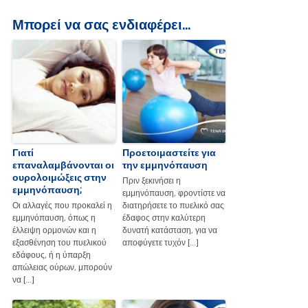
Μπορεί να σας ενδιαφέρει...
Γιατί
Προετοιμαστείτε για
επαναλαμβάνονται οι
την εμμηνόπαυση
ουρολοιμώξεις στην
Πριν ξεκινήσει η
εμμηνόπαυση;
εμμηνόπαυση, φροντίστε να
Οι αλλαγές που προκαλεί η
διατηρήσετε το πυελικό σας
εμμηνόπαυση, όπως η
έδαφος στην καλύτερη
έλλειψη ορμονών και η
δυνατή κατάσταση, για να
εξασθένηση του πυελικού
αποφύγετε τυχόν […]
εδάφους, ή η ύπαρξη
απώλειας ούρων, μπορούν
να […]