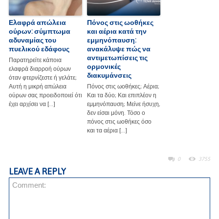
Ελαφρά απώλεια
Πόνος στις ωοθήκες
ούρων: σύμπτωμα
και αέρια κατά την
αδυναμίας του
εμμηνόπαυση:
πυελικού εδάφους
ανακάλυψε πώς να
αντιμετωπίσεις τις
Παρατηρείτε κάποια
ορμονικές
ελαφρά διαρροή ούρων
διακυμάνσεις
όταν φτερνίζεστε ή γελάτε;
Αυτή η μικρή απώλεια
Πόνος στις ωοθήκες; Αέρια;
ούρων σας προειδοποιεί ότι
Και τα δύο; Και επιπλέον η
έχει αρχίσει να […]
εμμηνόπαυση; Μείνε ήσυχη,
δεν είσαι μόνη. Τόσο ο
πόνος στις ωοθήκες όσο
και τα αέρια […]
0
3755
LEAVE A REPLY