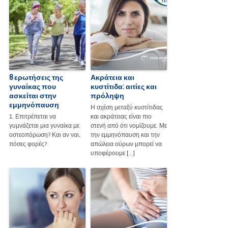
8 ερωτήσεις της
Ακράτεια και
γυναίκας που
κυστίτιδα: αιτίες και
ασκείται στην
πρόληψη
εμμηνόπαυση
Η σχέση μεταξύ κυστίτιδας
1. Επιτρέπεται να
και ακράτειας είναι πιο
γυμνάζεται μια γυναίκα με
στενή από ότι νομίζουμε. Με
οστεοπόρωση? Και αν ναι,
την εμμηνόπαυση και την
πόσες φορές?
απώλεια ούρων μπορεί να
υποφέρουμε […]