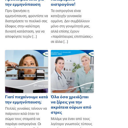
την εμμηνόπαυση
οιστρογόνα!
Πριν ξεκινήσει η
Τα οιστρογόνα είναι
εμμηνόπαυση, φροντίστε να
κατεξοχήν γυναικεία
διατηρήσετε το πυελικό σας
ορμόνη. Δεν συμβάλλουν
έδαφος στην καλύτερη
μόνο στη γονιμότητά μας,
δυνατή κατάσταση, για να
αλλά επίσης έχουν
αποφύγετε τυχόν […]
«παράπλευρες επιπτώσεις»
σε άλλα […]
Γιατί παχαίνουμε κατά
Όλα όσα χρειάζεται
την εμμηνόπαυση;
να ξέρεις για την
ακράτεια ούρων από
Πολλές γυναίκες τείνουν να
στρες
παίρνουν κιλά όταν το
σώμα τους σταματά να
Μιλάμε για έναν από τους
παράγει οιστρογόνα. Οι
λιγότερο γνωστούς τύπους