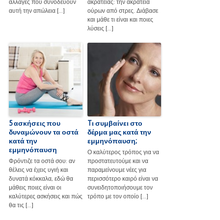
αλλαγές που συνοδεύουν
ακράτειας: την ακράτεια
αυτή την απώλεια […]
ούρων από στρες. Διάβασε
και μάθε τι είναι και ποιες
λύσεις […]
5 ασκήσεις που
Tι συμβαίνει στο
δυναμώνουν τα οστά
δέρμα μας κατά την
κατά την
εμμηνόπαυση;
εμμηνόπαυση
Ο καλύτερος τρόπος για να
Φρόντιζε τα οστά σου: αν
προστατευτούμε και να
θέλεις να έχεις υγιή και
παραμείνουμε νέες για
δυνατά κόκκαλα, εδώ θα
περισσότερο καιρό είναι να
μάθεις ποιες είναι οι
συνειδητοποιήσουμε τον
καλύτερες ασκήσεις και πώς
τρόπο με τον οποίο […]
θα τις […]