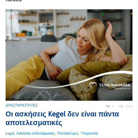
ΔΡΑΣΤΗΡΙΟΤΗΤΕΣ
0
1054
Οι ασκήσεις Kegel δεν είναι πάντα
αποτελεσματικές
,
,
,
kegel
Ασκήσεις ενδυνάμωσης
Πυελικοί μυς
Υπερτονία