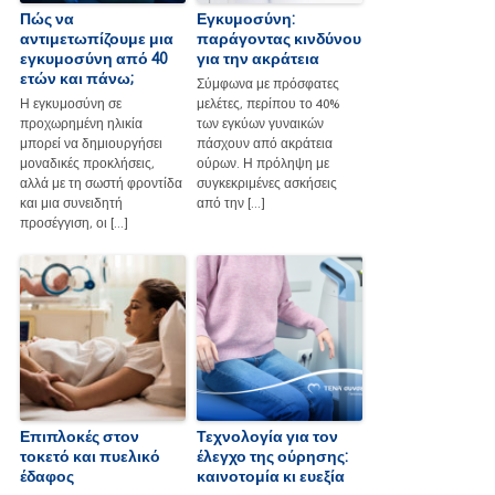
Πώς να
Εγκυμοσύνη:
αντιμετωπίζουμε μια
παράγοντας κινδύνου
εγκυμοσύνη από 40
για την ακράτεια
ετών και πάνω;
Σύμφωνα με πρόσφατες
Η εγκυμοσύνη σε
μελέτες, περίπου το 40%
προχωρημένη ηλικία
των εγκύων γυναικών
μπορεί να δημιουργήσει
πάσχουν από ακράτεια
μοναδικές προκλήσεις,
ούρων. Η πρόληψη με
αλλά με τη σωστή φροντίδα
συγκεκριμένες ασκήσεις
και μια συνειδητή
από την […]
προσέγγιση, οι […]
Επιπλοκές στον
Τεχνολογία για τον
τοκετό και πυελικό
έλεγχο της ούρησης:
έδαφος
καινοτομία κι ευεξία