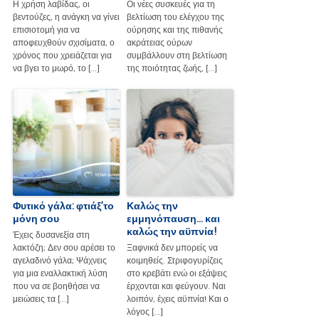
Η χρήση λαβίδας, οι
Οι νέες συσκευές για τη
βεντούζες, η ανάγκη να γίνει
βελτίωση του ελέγχου της
επισιοτομή για να
ούρησης και της πιθανής
αποφευχθούν σχισίματα, ο
ακράτειας ούρων
χρόνος που χρειάζεται για
συμβάλλουν στη βελτίωση
να βγει το μωρό, το […]
της ποιότητας ζωής, […]
Φυτικό γάλα: φτιάξ’το
Καλώς την
μόνη σου
εμμηνόπαυση… και
καλώς την αϋπνία!
Έχεις δυσανεξία στη
λακτόζη; Δεν σου αρέσει το
Ξαφνικά δεν μπορείς να
αγελαδινό γάλα; Ψάχνεις
κοιμηθείς. Στριφογυρίζεις
για μια εναλλακτική λύση
στο κρεβάτι ενώ οι εξάψεις
που να σε βοηθήσει να
έρχονται και φεύγουν. Ναι
μειώσεις τα […]
λοιπόν, έχεις αϋπνία! Και ο
λόγος […]