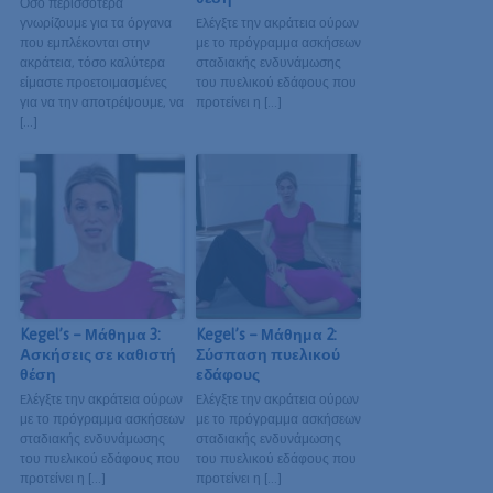
Όσο περισσότερα
γνωρίζουμε για τα όργανα
Eλέγξτε την ακράτεια ούρων
που εμπλέκονται στην
με το πρόγραμμα ασκήσεων
ακράτεια, τόσο καλύτερα
σταδιακής ενδυνάμωσης
είμαστε προετοιμασμένες
του πυελικού εδάφους που
για να την αποτρέψουμε, να
προτείνει η […]
[…]
Kegel’s – Μάθημα 3:
Kegel’s – Μάθημα 2:
Ασκήσεις σε καθιστή
Σύσπαση πυελικού
θέση
εδάφους
Eλέγξτε την ακράτεια ούρων
Eλέγξτε την ακράτεια ούρων
με το πρόγραμμα ασκήσεων
με το πρόγραμμα ασκήσεων
σταδιακής ενδυνάμωσης
σταδιακής ενδυνάμωσης
του πυελικού εδάφους που
του πυελικού εδάφους που
προτείνει η […]
προτείνει η […]