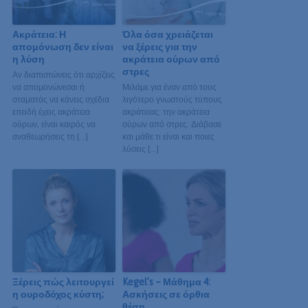
Ακράτεια: Η
Όλα όσα χρειάζεται
απομόνωση δεν είναι
να ξέρεις για την
η λύση
ακράτεια ούρων από
στρες
Αν διαπιστώνεις ότι αρχίζεις
να απομονώνεσαι ή
Μιλάμε για έναν από τους
σταματάς να κάνεις σχέδια
λιγότερο γνωστούς τύπους
επειδή έχεις ακράτεια
ακράτειας: την ακράτεια
ούρων, είναι καιρός να
ούρων από στρες. Διάβασε
αναθεωρήσεις τη […]
και μάθε τι είναι και ποιες
λύσεις […]
Ξέρεις πώς λειτουργεί
Kegel’s – Μάθημα 4:
η ουροδόχος κύστη;
Ασκήσεις σε όρθια
θέση