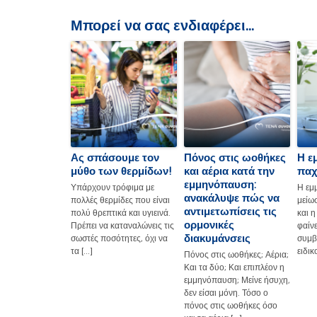
Μπορεί να σας ενδιαφέρει...
Ας σπάσουμε τον
Πόνος στις ωοθήκες
Η ε
μύθο των θερμίδων!
και αέρια κατά την
παχα
εμμηνόπαυση:
Υπάρχουν τρόφιμα με
Η εμ
ανακάλυψε πώς να
πολλές θερμίδες που είναι
μείω
αντιμετωπίσεις τις
πολύ θρεπτικά και υγιεινά.
και 
ορμονικές
Πρέπει να καταναλώνεις τις
φαίν
διακυμάνσεις
σωστές ποσότητες, όχι να
συμβ
τα […]
ειδικ
Πόνος στις ωοθήκες; Αέρια;
Και τα δύο; Και επιπλέον η
εμμηνόπαυση; Μείνε ήσυχη,
δεν είσαι μόνη. Τόσο ο
πόνος στις ωοθήκες όσο