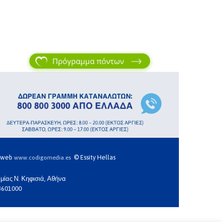
η web
© Essity Hellas
www.codigomedia.es
μίας Ν. Κηφισιά, Αθήνα
3601000