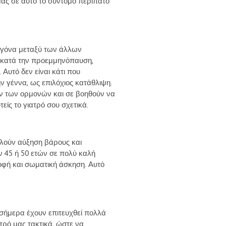
 μας σε αυτό το σύντομο περίπατο
ογόνα μεταξύ των άλλων
αι κατά την προεμμηνόπαυση,
Αυτό δεν είναι κάτι που
ν γέννα, ως επιλόχιος κατάθλιψη.
ν των ορμονών και σε βοηθούν να
ίς το γιατρό σου σχετικά.
αλούν αύξηση βάρους και
ν 45 ή 50 ετών σε πολύ καλή
οφή και σωματική άσκηση. Αυτό
 σήμερα έχουν επιτευχθεί πολλά
ατρό μας τακτικά, ώστε να