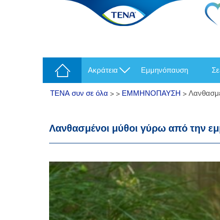
ακράτεια
εμμηνόπαυση
σ
ΤΕΝΑ συν σε όλα
>
>
ΕΜΜΗΝΟΠΑΥΣΗ
>
Λανθασμέ
Λανθασμένοι μύθοι γύρω από την ε