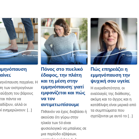
μμηνόπαυση
Πόνος στο πυελικό
Πώς επηρεάζει η
ίνει;
έδαφος, την πλάτη
εμμηνόπαυση την
και τη μέση στην
ψυχική σου υγεία;
μηνόπαυση παχαίνει; Η
εμμηνόπαυση: γιατί
ση των οιστρογόνων
Η ευερεθιστότητα, οι
εμφανίζεται και πώς
η αύξηση του βάρους
εναλλαγές της διάθεσης,
να τον
εται πάντα να
ακόμη και το άγχος και η
αντιμετωπίσουμε
αδίζουν, αλλά οι
κατάθλιψη είναι μερικά από
οί ενημερώνουν: […]
τα συμπτώματα που
Πιθανόν να έχεις διαβάσει ή
σχετίζονται με αυτό το […]
ακούσει ότι γύρω στην
ηλικία των 50 είναι
φυσιολογικό να μπαίνεις σε
μια περίοδο εξάψεων,