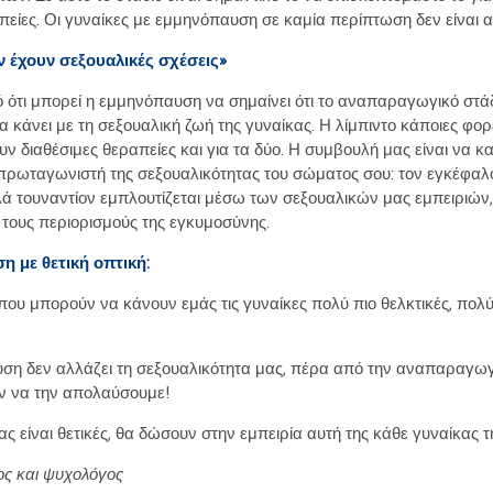
απείες. Οι γυναίκες με εμμηνόπαυση σε καμία περίπτωση δεν είναι
ν έχουν σεξουαλικές σχέσεις»
 ότι μπορεί η εμμηνόπαυση να σημαίνει ότι το αναπαραγωγικό στάδ
να κάνει με τη σεξουαλική ζωή της γυναίκας. Η λίμπιντο κάποιες φορ
 διαθέσιμες θεραπείες και για τα δύο. Η συμβουλή μας είναι να κ
πρωταγωνιστή της σεξουαλικότητας του σώματος σου: τον εγκέφαλο
λά τουναντίον εμπλουτίζεται μέσω των σεξουαλικών μας εμπειριώ
 τους περιορισμούς της εγκυμοσύνης.
η με θετική οπτική:
ου μπορούν να κάνουν εμάς τις γυναίκες πολύ πιο θελκτικές, πολ
ση δεν αλλάζει τη σεξουαλικότητα μας, πέρα από την αναπαραγωγική
υν να την απολαύσουμε!
ας είναι θετικές, θα δώσουν στην εμπειρία αυτή της κάθε γυναίκας τ
ος και ψυχολόγος