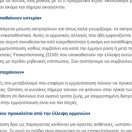
ύμε σε αυτούς τους μύθους με το τί πραγματικά ισχύει. Ακολούθησε
ου ακόμα και σήμερα ακούγονται:
 παθαίνουν υστερία»
πάγεται μείωση οιστρογόνων και όπως καλά γνωρίζουμε, τα οιστρ
 αντικαταθλιπτικά. Αυτές οι ορμονικές αλλαγές που ήδη εμφανίζοντ
υ συχνά συνοδεύονται από ευερεθιστότητα ή ακόμη και κατάθλιψη. 
εμμηνόπαυση, καθώς συμβαίνει και κατά την έμμηνο ρύση ή μετά τη
πείες Υποκατάστασης (ΣΟΘ) που υποκαθιστούν την έλλειψη αυτώ
η, με σχεδόν μηδενικές επιτπώσεις. Σου συστήνουμε να συμβουλευτε
 παχαίνουν»
γές στο μεταβολισμό που επιφέρει η εμμηνόπαυση τείνουν να προκ
ας. Ωστόσο, οι γυναίκες σήμερα τείνουν να φτάνουν στην ηλικία τω
θεση ότι διανύουν ένα υγιεινό τρόπο ζωής, με ισορροπημένη διατρ
ς στην εμμηνόπαυση είναι και πιο παχιές.
που προκαλείται από την έλλειψη ορμονών»
παυση δρα ως παράγοντας κινδύνου για αρκετές ασθένειες, ωστόσο
τών. Σε αυτό το στάδιο είναι σημαντικό το να επισκεπτόμαστε το γι