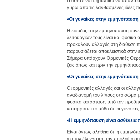
Γι αυτό είναι σημαντικό να απαντο
γύρω από τις λανθασμένες ιδέες π
«Οι γυναίκες στην εμμηνόπαυση
Η είσοδος στην εμμηνόπαυση συνε
λειτουργιών τους είναι και φυσικά
προκαλούν αλλαγές στη διάθεση πο
παρουσιάζεται αποκλειστικά στην 
Σήμερα υπάρχουν Ορμονικές Θερα
ζεις όπως και πριν την εμμηνόπαυσ
«Οι γυναίκες στην εμμηνόπαυση
Οι ορμονικές αλλαγές και οι αλλα
αναδιανομή του λίπους στο σώμα μ
φυσική κατάσταση, υπό την προϋπό
καταρρίπτει το μύθο ότι οι γυναίκε
«Η εμμηνόπαυση είναι ασθένεια 
Είναι όντως αλήθεια ότι η εμμηνό
για τον έλεγχο και την πρόληψη αυ