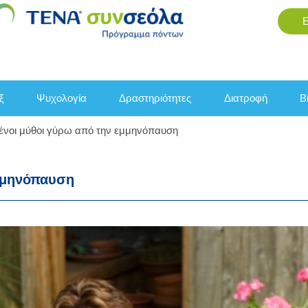
εξ
ψυχολογία
δραστηριότητες
διατροφή
νοι μύθοι γύρω από την εμμηνόπαυση
μμηνόπαυση