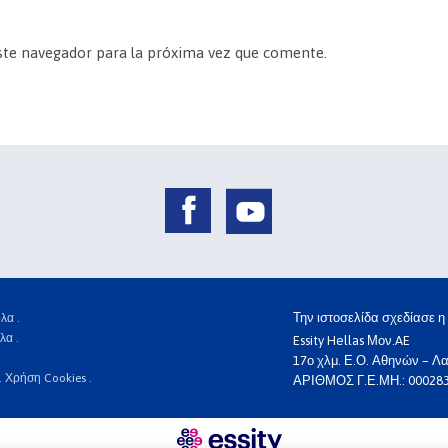
ste navegador para la próxima vez que comente.
Την ιστοσελίδα σχεδίασε 
λα .
λα .
Essity Hellas Μον.AE
17ο χλμ. Ε.Ο. Αθηνών – Λα
.
Χρήση Cookies .
ΑΡΙΘΜΟΣ Γ.Ε.ΜΗ.: 00028