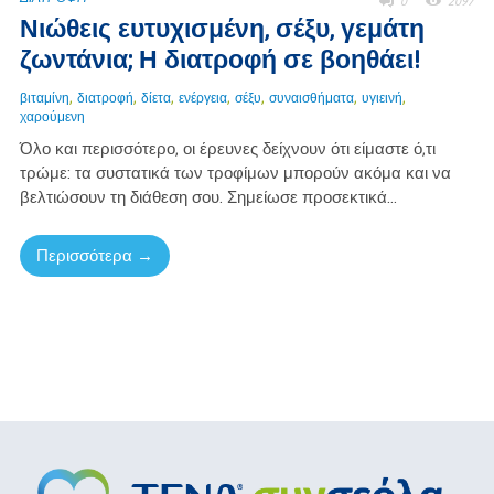
0
2097
Νιώθεις ευτυχισμένη, σέξυ, γεμάτη
ζωντάνια; Η διατροφή σε βοηθάει!
,
,
,
,
,
,
,
βιταμίνη
διατροφή
δίετα
ενέργεια
σέξυ
συναισθήματα
υγιεινή
χαρούμενη
Όλο και περισσότερο, οι έρευνες δείχνουν ότι είμαστε ό,τι
τρώμε: τα συστατικά των τροφίμων μπορούν ακόμα και να
βελτιώσουν τη διάθεση σου. Σημείωσε προσεκτικά...
Περισσότερα →