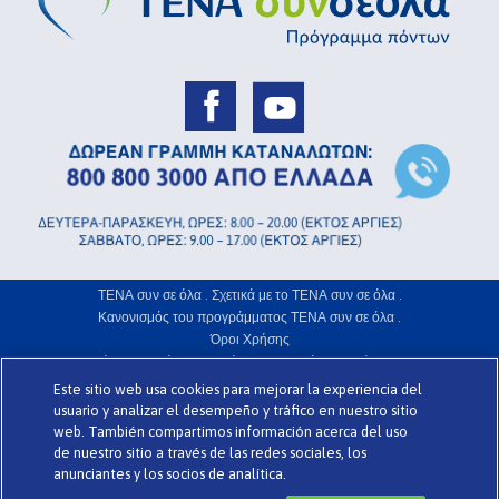
ΤΕΝΑ συν σε όλα .
Σχετικά με το ΤΕΝΑ συν σε όλα .
Κανονισμός του προγράμματος ΤΕΝΑ συν σε όλα .
Όροι Χρήσης
Πολιτική Προστασίας Απορρήτου .
Γλωσσάριο .
Χρήση Cookies .
Este sitio web usa cookies para mejorar la experiencia del
www.codigomedia.es
Την ιστοσελίδα σχεδίασε η web
© Essity Hellas
usuario y analizar el desempeño y tráfico en nuestro sitio
web. También compartimos información acerca del uso
de nuestro sitio a través de las redes sociales, los
>
anunciantes y los socios de analítica.