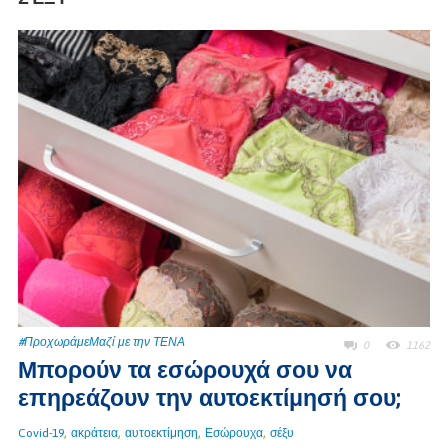
#ΠροχωράμεΜαζί με την ΤΕΝΑ
0
1162
Μπορούν τα εσώρουχά σου να
επηρεάζουν την αυτοεκτίμησή σου;
,
,
,
,
Covid-19
ακράτεια
αυτοεκτίμηση
Εσώρουχα
σέξυ