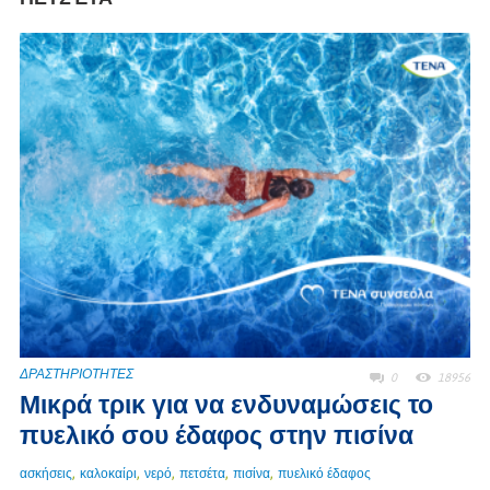
ΔΡΑΣΤΗΡΙΟΤΗΤΕΣ
0
18956
Μικρά τρικ για να ενδυναμώσεις το
πυελικό σου έδαφος στην πισίνα
,
,
,
,
,
ασκήσεις
καλοκαίρι
νερό
πετσέτα
πισίνα
πυελικό έδαφος