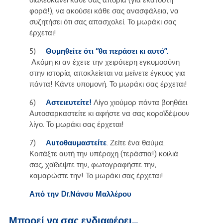
φορά!), να ακούσει κάθε σας ανασφάλεια, να
συζητήσει ότι σας απασχολεί. Το μωράκι σας
έρχεται!
5)
Θυμηθείτε ότι “θα περάσει κι αυτό”.
Ακόμη κι αν έχετε την χειρότερη εγκυμοσύνη
στην ιστορία, αποκλείεται να μείνετε έγκυος για
πάντα! Κάντε υπομονή. Το μωράκι σας έρχεται!
6)
Αστειευτείτε!
Λίγο χιούμορ πάντα βοηθάει.
Αυτοσαρκαστείτε κι αφήστε να σας κοροϊδέψουν
λίγο. Το μωράκι σας έρχεται!
7)
Αυτοθαυμαστείτε
. Ζείτε ένα θαύμα.
Κοιτάξτε αυτή την υπέροχη (τεράστια!) κοιλιά
σας, χαϊδέψτε την, φωτογραφήστε την,
καμαρώστε την! Το μωράκι σας έρχεται!
Από την Dr.Νάνσυ Μαλλέρου
Μπορεί να σας ενδιαφέρει...