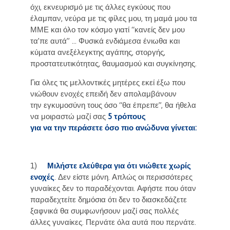
όχι, εκνευρισμό με τις άλλες εγκύους που
έλαμπαν, νεύρα με τις φίλες μου, τη μαμά μου τα
ΜΜΕ και όλο τον κόσμο γιατί “κανείς δεν μου
τα’πε αυτά” … Φυσικά ενδιάμεσα ένιωθα και
κύματα ανεξέλεγκτης αγάπης, στοργής,
προστατευτικότητας, θαυμασμού και συγκίνησης.
Για όλες τις μελλοντικές μητέρες εκεί έξω που
νιώθουν ενοχές επειδή δεν απολαμβάνουν
την εγκυμοσύνη τους όσο “θα έπρεπε”, θα ήθελα
να μοιραστώ μαζί σας
5 τρόπους
για να την περάσετε όσο πιο ανώδυνα γίνεται:
1)
Μιλήστε ελεύθερα για ότι νιώθετε χωρίς
ενοχές
. Δεν είστε μόνη. Απλώς οι περισσότερες
γυναίκες δεν το παραδέχονται. Αφήστε που όταν
παραδεχτείτε δημόσια ότι δεν το διασκεδάζετε
ξαφνικά θα συμφωνήσουν μαζί σας πολλές
άλλες γυναίκες. Περνάτε όλα αυτά που περνάτε.