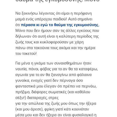
Να ξεκινήσω λέγοντας ότι είμαι η περήφανη
μαμά ενός υπέροχου παιδιού! Αυτό σημαίνει
ότι
πέρασα κι εγώ το θαύμα της εγκυμοσύνης.
Μόνο που δεν ήμουν σαν τις άλλες εγκύους που
δήλωναν ότι αυτή είναι η καλύτερη περίοδος της
ζωής τους και κυκλοφορούσαν με χάρη
πάνω στα τακούνια τους ακόμα και την ημέρα
του τοκετού!
Για μένα η γκάμα των συναισθημάτων ήταν:
ναυτία, πόνοι, φόβος για το αν θα τα καταφέρω,
αγωνία για το αν θα ξαναγίνω από φάλαινα
γυναίκα, ενοχές γιατί δεν πέρναγα όσο
φανταστικά μου έλεγαν ότι πρέπει να περνάω,
πρήξιμο, διάφορες σωματικές (και καθόλου
σέξυ!) διαταραχές, στρες
για την απώλεια της ζωής μου όπως την ήξερα
(και μου άρεσε), φρίκη γιατί κάτι κουνιόταν
μέσα μου και δεν ήξερα αν είναι φυσιολογικό η