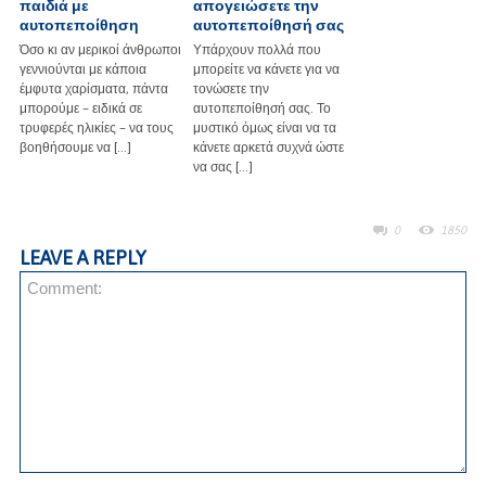
παιδιά με
απογειώσετε την
αυτοπεποίθηση
αυτοπεποίθησή σας
Όσο κι αν μερικοί άνθρωποι
Υπάρχουν πολλά που
γεννιούνται με κάποια
μπορείτε να κάνετε για να
έμφυτα χαρίσματα, πάντα
τονώσετε την
μπορούμε – ειδικά σε
αυτοπεποίθησή σας. Το
τρυφερές ηλικίες – να τους
μυστικό όμως είναι να τα
βοηθήσουμε να […]
κάνετε αρκετά συχνά ώστε
να σας […]
0
1850
LEAVE A REPLY