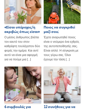
«Είσαι υπέροχος/η
Ποιος να συγκριθεί
ακριβώς όπως είσαι»
μαζί σου;
Ο μέσος άνθρωπος βλέπει
Έχετε αναρωτηθεί ποιος
τον εαυτό του στον
είναι ο νούμερο ένα εχθρός
καθρέφτη τουλάχιστον δύο
της αυτοπεποίθησής σας;
φορές την ημέρα. Και αντί
Είναι απλό. Η σύγκριση με
αυτό να είναι μια αφορμή
τους γύρω σας. Όλοι
για να πούμε μια […]
έχουμε την τάση […]
6 συμβουλές για
12 συνήθειες για να