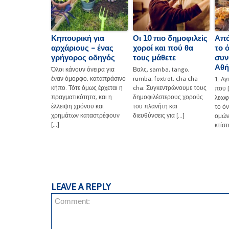
Κηπουρική για
Οι 10 πιο δημοφιλείς
Από
αρχάριους – ένας
χοροί και πού θα
το 
γρήγορος οδηγός
τους μάθετε
συν
Αθή
Όλοι κάνουν όνειρα για
Βαλς, samba, tango,
έναν όμορφο, καταπράσινο
rumba, foxtrot, cha cha
1. A
κήπο. Τότε όμως έρχεται η
cha: Συγκεντρώνουμε τους
που β
πραγματικότητα, και η
δημοφιλέστερους χορούς
λεωφ
έλλειψη χρόνου και
του πλανήτη και
το ό
χρημάτων καταστρέφουν
διευθύνσεις για […]
ομών
[…]
κτίστ
LEAVE A REPLY