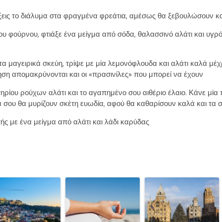
ρίξεις το διάλυμα στα φραγμένα φρεάτια, αμέσως θα ξεβουλώσουν κ
του φούρνου, φτιάξε ένα μείγμα από σόδα, θαλασσινό αλάτι και υγρ
ι τα μαγειρικά σκεύη, τρίψε με μία λεμονόφλουδα και αλάτι καλά μέ
νηση απομακρύνονται και οι «πρασινίλες» που μπορεί να έχουν
ηρίου ρούχων αλάτι και το αγαπημένο σου αιθέριο έλαιο. Κάνε μία 
 σου θα μυρίζουν σκέτη ευωδία, αφού θα καθαρίσουν καλά και τα 
πής με ένα μείγμα από αλάτι και λάδι καρύδας