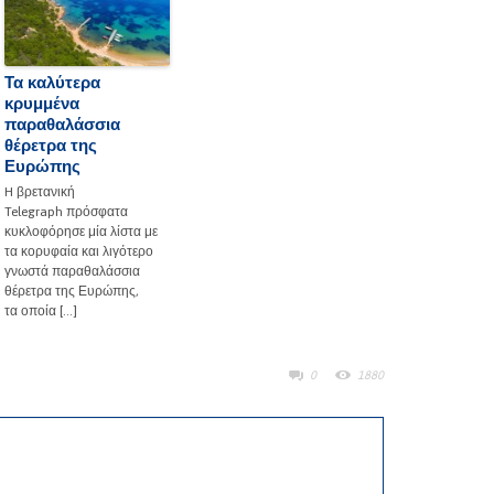
Τα καλύτερα
κρυμμένα
παραθαλάσσια
θέρετρα της
Ευρώπης
H βρετανική
Telegraph πρόσφατα
κυκλοφόρησε μία λίστα με
τα κορυφαία και λιγότερο
γνωστά παραθαλάσσια
θέρετρα της Ευρώπης,
τα οποία […]
0
1880