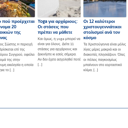
 πού προέρχεται
Yoga για αρχάριους:
Οι 12 καλύτεροι
όνομα 20
Οι στάσεις που
χριστουγεννιάτικοι
οικιών της
πρέπει να μάθετε
στολισμοί ανά τον
νας
κόσμο
Και όμως, η yoga μπορεί να
είναι για όλους. Δείτε 11
γιος Σώστης H περιοχή
Τα Χριστούγεννα είναι μόλις
στάσεις για αρχάριους και
ρίσκεται επί της
λίγες μέρες μακριά και οι
ξεκινήστε κι εσείς σήμερα.
όρου Συγγρού, οφείλει
διακοπές πλησιάζουν. Όλες
Αν δεν έχετε ασχοληθεί ποτέ
νομά της στην
οι πόλεις παγκοσμίως
[…]
υμη εκκλησία η οποία
μπαίνουν στο εορταστικό
ηκε το […]
κλίμα, […]