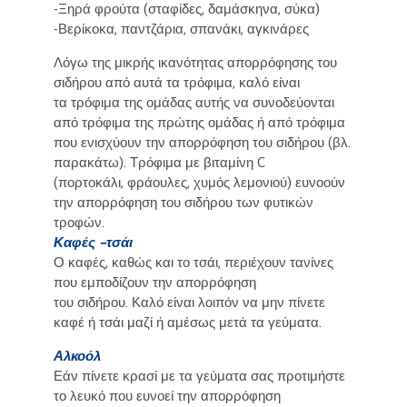
-Ξηρά φρούτα (σταφίδες, δαμάσκηνα, σύκα)
-Βερίκοκα, παντζάρια, σπανάκι, αγκινάρες
Λόγω της μικρής ικανότητας απορρόφησης του
σιδήρου από αυτά τα τρόφιμα, καλό είναι
τα τρόφιμα της ομάδας αυτής να συνοδεύονται
από τρόφιμα της πρώτης ομάδας ή από τρόφιμα
που ενισχύουν την απορρόφηση του σιδήρου (βλ.
παρακάτω). Τρόφιμα με βιταμίνη C
(πορτοκάλι, φράουλες, χυμός λεμονιού) ευνοούν
την απορρόφηση του σιδήρου των φυτικών
τροφών.
Καφές –τσάι
Ο καφές, καθώς και το τσάι, περιέχουν τανίνες
που εμποδίζουν την απορρόφηση
του σιδήρου. Καλό είναι λοιπόν να μην πίνετε
καφέ ή τσάι μαζί ή αμέσως μετά τα γεύματα.
Αλκοόλ
Εάν πίνετε κρασί με τα γεύματα σας προτιμήστε
το λευκό που ευνοεί την απορρόφηση