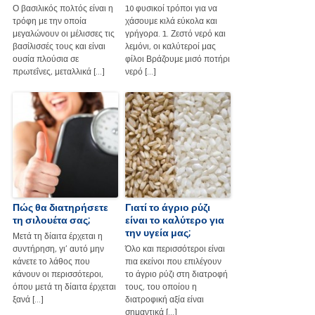
Ο βασιλικός πολτός είναι η
10 φυσικοί τρόποι για να
τρόφη με την οποία
χάσουμε κιλά εύκολα και
μεγαλώνουν οι μέλισσες τις
γρήγορα. 1. Ζεστό νερό και
βασίλισσές τους και είναι
λεμόνι, οι καλύτεροί μας
ουσία πλούσια σε
φίλοι Βράζουμε μισό ποτήρι
πρωτεΐνες, μεταλλικά […]
νερό […]
Πώς θα διατηρήσετε
Γιατί το άγριο ρύζι
τη σιλουέτα σας;
είναι το καλύτερο για
την υγεία μας;
Μετά τη δίαιτα έρχεται η
συντήρηση, γι’ αυτό μην
Όλο και περισσότεροι είναι
κάνετε το λάθος που
πια εκείνοι που επιλέγουν
κάνουν οι περισσότεροι,
το άγριο ρύζι στη διατροφή
όπου μετά τη δίαιτα έρχεται
τους, του οποίου η
ξανά […]
διατροφική αξία είναι
σημαντικά […]