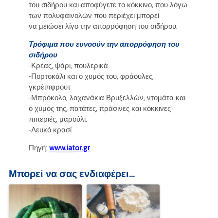
του σιδήρου και αποφύγετε το κόκκινο, που λόγω
των πολυφαινολών που περιέχει μπορεί
να μειώσει λίγο την απορρόφηση του σιδήρου.
Τρόφιμα που ευνοούν την απορρόφηση του
σιδήρου
-Κρέας, ψάρι, πουλερικά
-Πορτοκάλι και ο χυμός του, φράουλες,
γκρέιπφρουτ
-Μπρόκολο, λαχανάκια Βρυξελλών, ντομάτα και
ο χυμός της, πατάτες, πράσινες και κόκκινες
πιπεριές, μαρούλι.
-Λευκό κρασί
Πηγή:
www.iator.gr
Μπορεί να σας ενδιαφέρει...