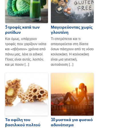
5 τροφές κατά των
Μαγειρεύοντας χωρίς
ρυτίδων
γλουτένη
Και όμως, υπάρχουν
Τι επιτρέπεται και τι
τροφές που χαρίζουν νιάτα
απαγορεύεται στη δίαιτα
και «σβήνουν» χρόνια από
όσων πάσχουν από τη νόσο
πάνω μας, λένε οι ειδικοί.
κοιλιοκάκη. Η κοιλιοκάκη
Ποιες είναι αυτές, λοιπόν,
είναι µια γενετική,
και με ποιον […]
αυτοάνοση […]
Τα οφέλη του
10 μυστικά για φυσικό
βασιλικού πολτού
αδυνάτισμα