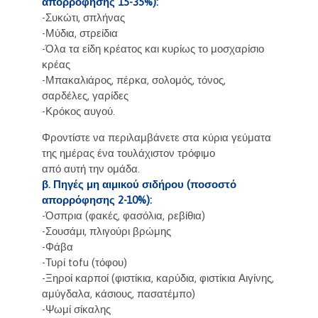
απορρόφησης 15-35%):
-Συκώτι, σπλήνας
-Μύδια, στρείδια
-Όλα τα είδη κρέατος και κυρίως το μοσχαρίσιο
κρέας
-Μπακαλιάρος, πέρκα, σολομός, τόνος,
σαρδέλες, γαρίδες
-Κρόκος αυγού.
Φροντίστε να περιλαμβάνετε στα κύρια γεύματα
της ημέρας ένα τουλάχιστον τρόφιμο
από αυτή την ομάδα.
β. Πηγές μη αιμικού σιδήρου (ποσοστό
απορρόφησης 2-10%):
-Όσπρια (φακές, φασόλια, ρεβίθια)
-Σουσάμι, πλιγούρι βρώμης
-Φάβα
-Τυρί tofu (τόφου)
-Ξηροί καρποί (φιστίκια, καρύδια, φιστίκια Αιγίνης,
αμύγδαλα, κάσιους, πασατέμπο)
-Ψωμί σίκαλης