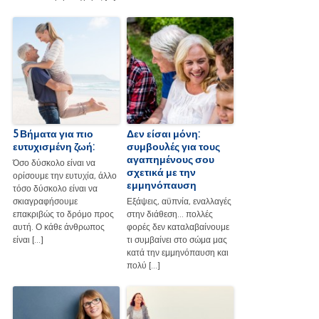
5 Βήματα για πιο
Δεν είσαι μόνη:
ευτυχισμένη ζωή:
συμβουλές για τους
αγαπημένους σου
Όσο δύσκολο είναι να
σχετικά με την
ορίσουμε την ευτυχία, άλλο
εμμηνόπαυση
τόσο δύσκολο είναι να
σκιαγραφήσουμε
Εξάψεις, αϋπνία, εναλλαγές
επακριβώς το δρόμο προς
στην διάθεση... πολλές
αυτή. Ο κάθε άνθρωπος
φορές δεν καταλαβαίνουμε
είναι […]
τι συμβαίνει στο σώμα μας
κατά την εμμηνόπαυση και
πολύ […]