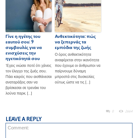
Γίνε η ηγέτης του
Ανθεκτικότητα: πώς
εαυτού σου: 9
να ξεπερνάς τα
συμβουλές για να
εμπόδια της ζωής
ενισχύσεις την
Ο όρος ανθεκτικότητα
ηγετικότητά σου
αναφέρεται στην ικανότητα
‘Εχεις νιώσει ποτέ ότι χάνεις
που έχουμε οι άνθρωποι να
τον έλεγχο της ζωής σου;
παίρνουμε δύναμη
Πάει καιρός που αισθάνεσαι
μπροστά στις δυσκολίες
αναταράξεις σαν να
ούτως ώστε να τις […]
βρίσκεσαι σε τρενάκι του
λούνα παρκ; […]
0
2664
LEAVE A REPLY