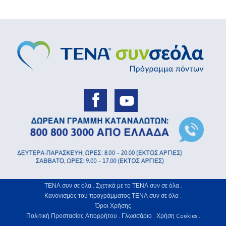
ΤΕΝΑ συν σε όλα .
Σχετικά με το ΤΕΝΑ συν σε όλα .
Κανονισμός του προγράμματος ΤΕΝΑ συν σε όλα .
Όροι Χρήσης
Πολιτική Προστασίας Απορρήτου .
Γλωσσάριο .
Χρήση Cookies .