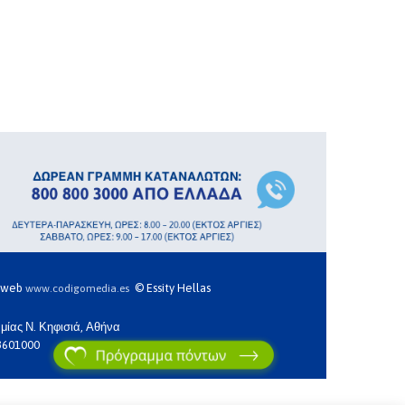
η web
© Essity Hellas
www.codigomedia.es
μίας Ν. Κηφισιά, Αθήνα
3601000