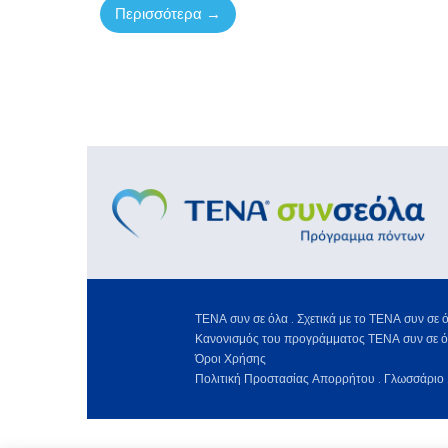
Περισσότερα →
ΤΕΝΑ συν σε όλα .
Σχετικά με το ΤΕΝΑ συν σε ό
Κανονισμός του προγράμματος ΤΕΝΑ συν σε ό
Όροι Χρήσης
Πολιτική Προστασίας Απορρήτου .
Γλωσσάριο 