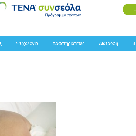
εξ
ψυχολογία
δραστηριότητες
διατροφή