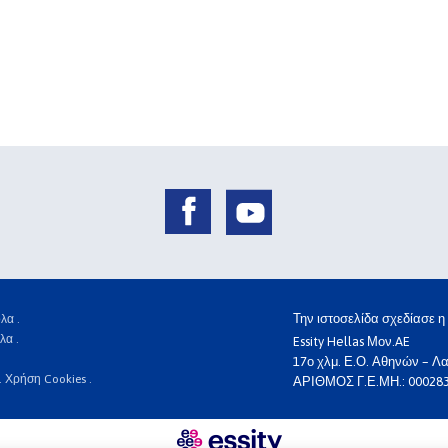
Την ιστοσελίδα σχεδίασε 
λα .
λα .
Essity Hellas Μον.AE
17ο χλμ. Ε.Ο. Αθηνών – Λα
.
Χρήση Cookies .
ΑΡΙΘΜΟΣ Γ.Ε.ΜΗ.: 00028