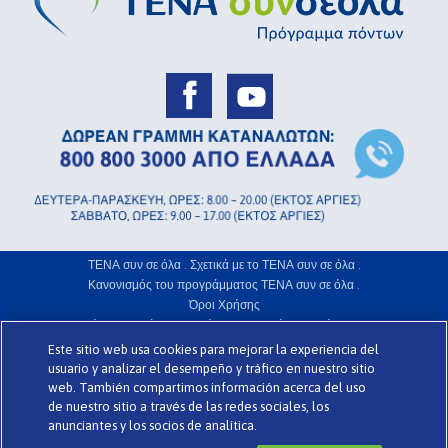
ΤΕΝΑ συν σε όλα .
Σχετικά με το ΤΕΝΑ συν σε όλα .
Κανονισμός του προγράμματος ΤΕΝΑ συν σε όλα .
Όροι Χρήσης
Πολιτική Προστασίας Απορρήτου .
Γλωσσάριο .
Χρήση Cookies .
Este sitio web usa cookies para mejorar la experiencia del
www.codigomedia.es
Την ιστοσελίδα σχεδίασε η web
© Essity Hellas
usuario y analizar el desempeño y tráfico en nuestro sitio
web. También compartimos información acerca del uso
de nuestro sitio a través de las redes sociales, los
>
anunciantes y los socios de analítica.