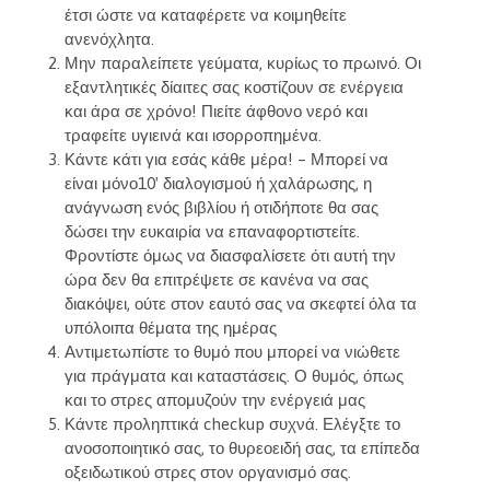
έτσι ώστε να καταφέρετε να κοιμηθείτε
ανενόχλητα.
Μην παραλείπετε γεύματα, κυρίως το πρωινό. Οι
εξαντλητικές δίαιτες σας κοστίζουν σε ενέργεια
και άρα σε χρόνο! Πιείτε άφθονο νερό και
τραφείτε υγιεινά και ισορροπημένα.
Κάντε κάτι για εσάς κάθε μέρα! – Μπορεί να
είναι μόνο10′ διαλογισμού ή χαλάρωσης, η
ανάγνωση ενός βιβλίου ή οτιδήποτε θα σας
δώσει την ευκαιρία να επαναφορτιστείτε.
Φροντίστε όμως να διασφαλίσετε ότι αυτή την
ώρα δεν θα επιτρέψετε σε κανένα να σας
διακόψει, ούτε στον εαυτό σας να σκεφτεί όλα τα
υπόλοιπα θέματα της ημέρας
Αντιμετωπίστε το θυμό που μπορεί να νιώθετε
για πράγματα και καταστάσεις. Ο θυμός, όπως
και το στρες απομυζούν την ενέργειά μας
Κάντε προληπτικά checkup συχνά. Ελέγξτε το
ανοσοποιητικό σας, το θυρεοειδή σας, τα επίπεδα
οξειδωτικού στρες στον οργανισμό σας.