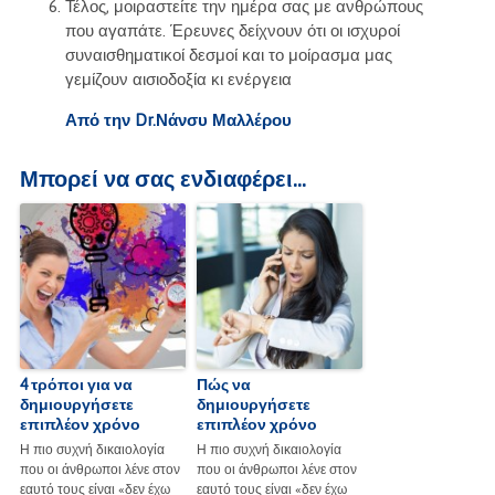
Τέλος, μοιραστείτε την ημέρα σας με ανθρώπους
που αγαπάτε. Έρευνες δείχνουν ότι οι ισχυροί
συναισθηματικοί δεσμοί και το μοίρασμα μας
γεμίζουν αισιοδοξία κι ενέργεια
Από την Dr.Νάνσυ Μαλλέρου
Μπορεί να σας ενδιαφέρει...
4 τρόποι για να
Πώς να
δημιουργήσετε
δημιουργήσετε
επιπλέον χρόνο
επιπλέον χρόνο
Η πιο συχνή δικαιολογία
Η πιο συχνή δικαιολογία
που οι άνθρωποι λένε στον
που οι άνθρωποι λένε στον
εαυτό τους είναι «δεν έχω
εαυτό τους είναι «δεν έχω