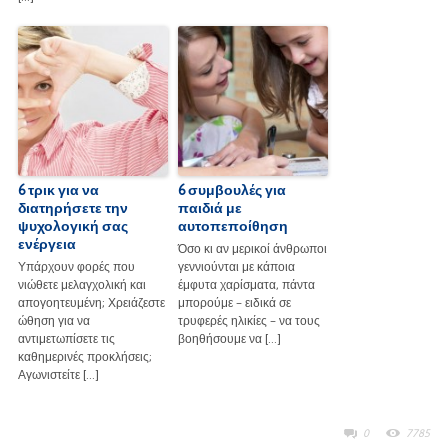
6 τρικ για να
6 συμβουλές για
διατηρήσετε την
παιδιά με
ψυχολογική σας
αυτοπεποίθηση
ενέργεια
Όσο κι αν μερικοί άνθρωποι
Υπάρχουν φορές που
γεννιούνται με κάποια
νιώθετε μελαγχολική και
έμφυτα χαρίσματα, πάντα
απογοητευμένη; Χρειάζεστε
μπορούμε – ειδικά σε
ώθηση για να
τρυφερές ηλικίες – να τους
αντιμετωπίσετε τις
βοηθήσουμε να […]
καθημερινές προκλήσεις;
Αγωνιστείτε […]
0
7785