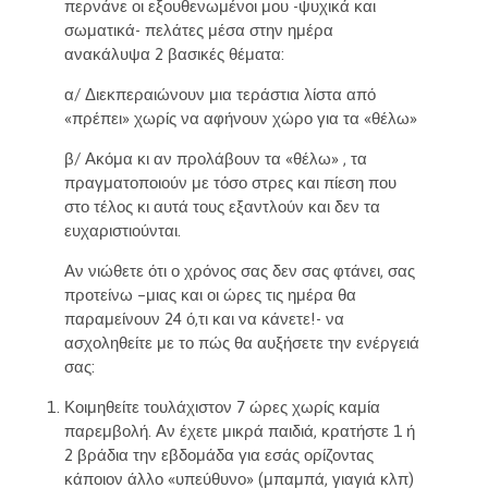
περνάνε οι εξουθενωμένοι μου -ψυχικά και
σωματικά- πελάτες μέσα στην ημέρα
ανακάλυψα 2 βασικές θέματα:
α/ Διεκπεραιώνουν μια τεράστια λίστα από
«πρέπει» χωρίς να αφήνουν χώρο για τα «θέλω»
β/ Ακόμα κι αν προλάβουν τα «θέλω» , τα
πραγματοποιούν με τόσο στρες και πίεση που
στο τέλος κι αυτά τους εξαντλούν και δεν τα
ευχαριστιούνται.
Αν νιώθετε ότι ο χρόνος σας δεν σας φτάνει, σας
προτείνω –μιας και οι ώρες τις ημέρα θα
παραμείνουν 24 ό,τι και να κάνετε!- να
ασχοληθείτε με το πώς θα αυξήσετε την ενέργειά
σας:
Κοιμηθείτε τουλάχιστον 7 ώρες χωρίς καμία
παρεμβολή. Αν έχετε μικρά παιδιά, κρατήστε 1 ή
2 βράδια την εβδομάδα για εσάς ορίζοντας
κάποιον άλλο «υπεύθυνο» (μπαμπά, γιαγιά κλπ)