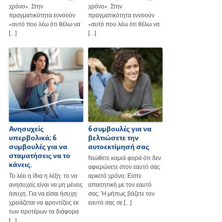
χρόνο». Στην
χρόνο». Στην
πραγματικότητα εννοούν
πραγματικότητα εννοούν
«αυτό που λέω ότι θέλω να
«αυτό που λέω ότι θέλω να
[…]
[…]
Ανησυχείς
6 συμβουλές για να
υπερβολικά; 6
βελτιώσετε την
συμβουλές για να
αυτοεκτίμησή σας
σταματήσεις να το
Νιώθετε καμιά φορά ότι δεν
κάνεις.
αφιερώνετε στον εαυτό σας
Το λέει η ίδια η λέξη: το να
αρκετό χρόνο; Είστε
ανησυχείς είναι να μη μένεις
απαιτητική με τον εαυτό
ήσυχη. Για να είσαι ήσυχη
σας; Ή μήπως βάζετε τον
χρειάζεται να φροντίζεις εκ
εαυτό σας σε […]
των προτέρων τα διάφορα
[…]