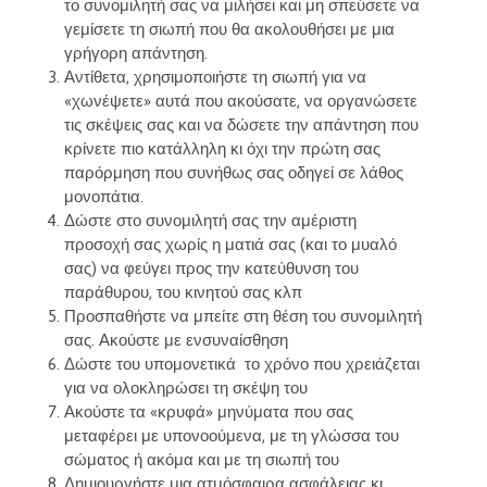
το συνομιλητή σας να μιλήσει και μη σπεύσετε να
γεμίσετε τη σιωπή που θα ακολουθήσει με μια
γρήγορη απάντηση.
Αντίθετα, χρησιμοποιήστε τη σιωπή για να
«χωνέψετε» αυτά που ακούσατε, να οργανώσετε
τις σκέψεις σας και να δώσετε την απάντηση που
κρίνετε πιο κατάλληλη κι όχι την πρώτη σας
παρόρμηση που συνήθως σας οδηγεί σε λάθος
μονοπάτια.
Δώστε στο συνομιλητή σας την αμέριστη
προσοχή σας χωρίς η ματιά σας (και το μυαλό
σας) να φεύγει προς την κατεύθυνση του
παράθυρου, του κινητού σας κλπ
Προσπαθήστε να μπείτε στη θέση του συνομιλητή
σας. Ακούστε με ενσυναίσθηση
Δώστε του υπομονετικά το χρόνο που χρειάζεται
για να ολοκληρώσει τη σκέψη του
Ακούστε τα «κρυφά» μηνύματα που σας
μεταφέρει με υπονοούμενα, με τη γλώσσα του
σώματος ή ακόμα και με τη σιωπή του
Δημιουργήστε μια ατμόσφαιρα ασφάλειας κι