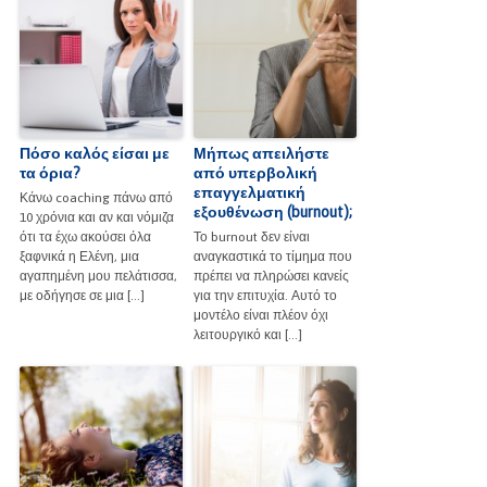
Πόσο καλός είσαι με
Μήπως απειλήστε
τα όρια?
από υπερβολική
επαγγελματική
Κάνω coaching πάνω από
εξουθένωση (burnout);
10 χρόνια και αν και νόμιζα
ότι τα έχω ακούσει όλα
Το burnout δεν είναι
ξαφνικά η Ελένη, μια
αναγκαστικά το τίμημα που
αγαπημένη μου πελάτισσα,
πρέπει να πληρώσει κανείς
με οδήγησε σε μια […]
για την επιτυχία. Αυτό το
μοντέλο είναι πλέον όχι
λειτουργικό και […]