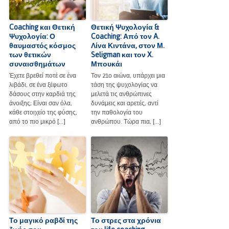
Coaching και Θετική
Θετική Ψυχολογία &
Ψυχολογία: Ο
Coaching: Από τον A.
θαυμαστός κόσμος
Λίνα Κιντάνα, στον Μ.
των θετικών
Seligman και τον X.
συναισθημάτων
Μπουκάι
Έχετε βρεθεί ποτέ σε ένα
Τον 21ο αιώνα, υπάρχει μια
λιβάδι, σε ένα ξέφωτο
τάση της ψυχολογίας να
δάσους στην καρδιά της
μελετά τις ανθρώπινες
άνοιξης; Είναι σαν όλα,
δυνάμεις και αρετές, αντί
κάθε στοιχείο της φύσης,
την παθολογία του
από το πιο μικρό […]
ανθρώπου. Τώρα πια, […]
Το μαγικό ραβδί της
Το στρες στα χρόνια