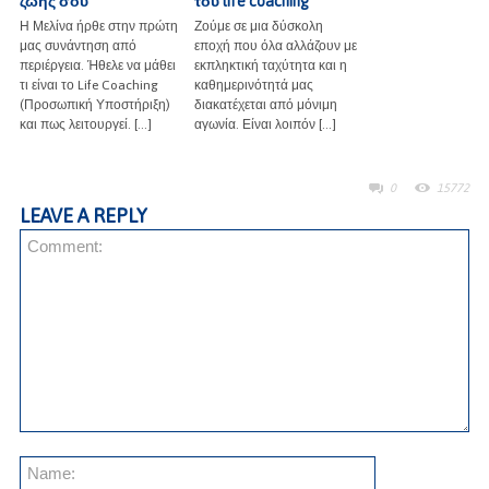
ζωής σου
του life coaching
Η Μελίνα ήρθε στην πρώτη
Ζούμε σε μια δύσκολη
μας συνάντηση από
εποχή που όλα αλλάζουν με
περιέργεια. Ήθελε να μάθει
εκπληκτική ταχύτητα και η
τι είναι το Life Coaching
καθημερινότητά μας
(Προσωπική Υποστήριξη)
διακατέχεται από μόνιμη
και πως λειτουργεί. […]
αγωνία. Είναι λοιπόν […]
0
15772
LEAVE A REPLY